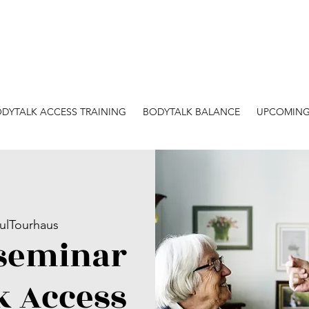
DYTALK ACCESS TRAINING
BODYTALK BALANCE
UPCOMING
ulTourhaus
sseminar
k Access