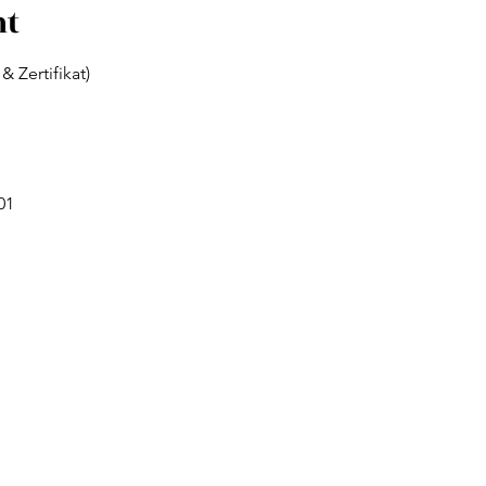
nt
& Zertifikat) 
01 