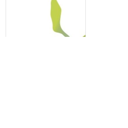
denieuwelente-heemstede.nl
Healthy Heemstede | Gratis
workshops, lezingen en
inloopspreekuur > Klik hier – De
Nieuwe Lente – Heemstede