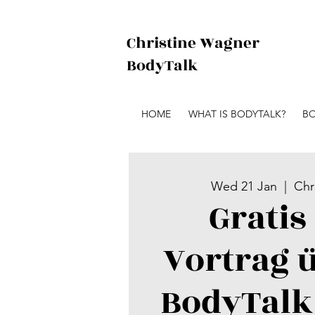
Christine Wagner
BodyTalk
HOME
WHAT IS BODYTALK?
BO
Wed 21 Jan
  |  
Chr
Gratis
Vortrag 
BodyTalk