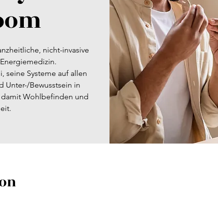
Zoom
nzheitliche, nicht-invasive
 Energiemedizin.
i, seine Systeme auf allen
d Unter-/Bewusstsein in
t damit Wohlbefinden und
it.
ion