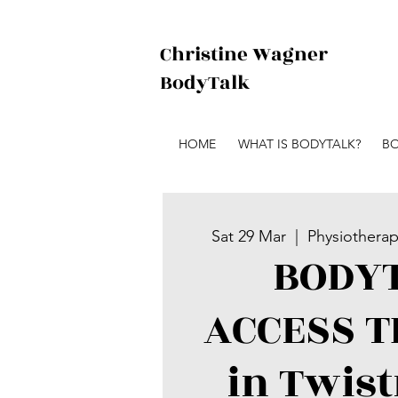
Christine Wagner
BodyTalk
HOME
WHAT IS BODYTALK?
BO
Sat 29 Mar
  |  
Physiotherap
BODY
ACCESS T
in Twis