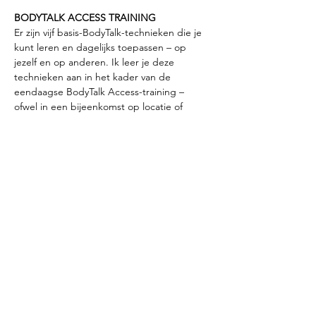
BODYTALK ACCESS TRAINING
Er zijn vijf basis-BodyTalk-technieken die je 
kunt leren en dagelijks toepassen – op 
jezelf en op anderen. Ik leer je deze 
technieken aan in het kader van de 
eendaagse BodyTalk Access-training – 
ofwel in een bijeenkomst op locatie of 
virtueel via Zoom. Aan het einde van het 
seminar ontvang je een certificaat en een 
studieboek waarin alle technieken met 
tekst en beeld duidelijk worden uitgelegd.
AANMELDEN
Mail: 
tinew@xs4all.nl
Mobiel: 
+31 6 555 777 90 | ook WhatsApp
Bijdrage: 
€ 130 early bird tot 20 maart 2024, 
daarna  € 160
Show More