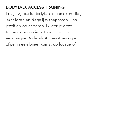
BODYTALK ACCESS TRAINING
Er zijn vijf basis-BodyTalk-technieken die je 
kunt leren en dagelijks toepassen – op 
jezelf en op anderen. Ik leer je deze 
technieken aan in het kader van de 
eendaagse BodyTalk Access-training – 
ofwel in een bijeenkomst op locatie of 
virtueel via Zoom. Aan het einde van het 
seminar ontvang je een certificaat en een 
studieboek waarin alle technieken met 
tekst en beeld duidelijk worden uitgelegd.
AANMELDEN
Mail: 
tinew@xs4all.nl
Mobiel: 
+31 6 555 777 90 | ook WhatsApp
Online:
https://www.bodytalksystem.com/seminars/
Show More