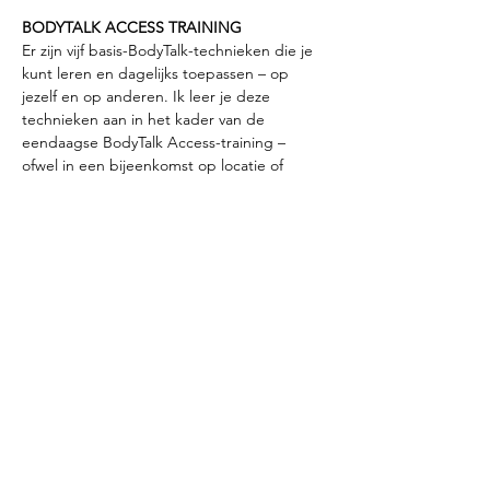
BODYTALK ACCESS TRAINING
Er zijn vijf basis-BodyTalk-technieken die je 
kunt leren en dagelijks toepassen – op 
jezelf en op anderen. Ik leer je deze 
technieken aan in het kader van de 
eendaagse BodyTalk Access-training – 
ofwel in een bijeenkomst op locatie of 
virtueel via Zoom. Aan het einde van het 
seminar ontvang je een certificaat en een 
studieboek waarin alle technieken met 
tekst en beeld duidelijk worden uitgelegd.
AANMELDEN
Mail: 
tinew@xs4all.nl
Mobiel: 
+31 6 555 777 90 | ook WhatsApp
Online:
https://www.bodytalksystem.com/seminars/
Show More