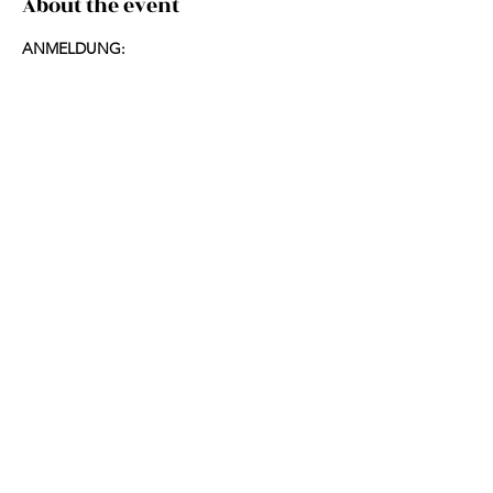
About the event
ANMELDUNG:
per Mail: 
tinew@xs4all.nl
per Telefon:
 0031 6 555 777 90 / + WhatsApp
Online:
https://www.bodytalksystem.com/member/s
eminars/edit.cfm?id=41021
Kursgebühr: 
160 Euro
Im Anschluss erhalten Sie ein Zertifikat und 
ein Kursheft.
Privacy
Imprint