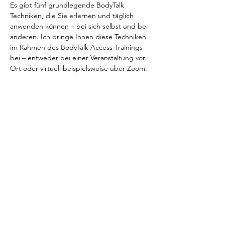
Es gibt fünf grundlegende BodyTalk 
Techniken, die Sie erlernen und täglich 
anwenden können – bei sich selbst und bei 
anderen. Ich bringe Ihnen diese Techniken 
im Rahmen des BodyTalk Access Trainings 
bei – entweder bei einer Veranstaltung vor 
Ort oder virtuell beispielsweise über Zoom. 
Im Anschluss an das Seminar erhalten Sie 
ein Zertifikat sowie ein Studienbuch, in 
dem alle Techniken anschaulich erklärt 
werden.
Anmeldung:
per Mail: tinew@xs4all.nl
per Telefon: 0031 6 555 777 90 / + WhatsApp
Online: 
https://www.bodytalksystem.com/seminars/
Show More