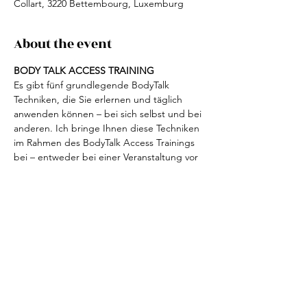
Collart, 3220 Bettembourg, Luxemburg
About the event
BODY TALK ACCESS TRAINING
Es gibt fünf grundlegende BodyTalk 
Techniken, die Sie erlernen und täglich 
anwenden können – bei sich selbst und bei 
anderen. Ich bringe Ihnen diese Techniken 
im Rahmen des BodyTalk Access Trainings 
bei – entweder bei einer Veranstaltung vor 
Ort oder virtuell beispielsweise über Zoom. 
Im Anschluss an das Seminar erhalten Sie 
ein Zertifikat sowie ein Studienbuch, in 
dem alle Techniken anschaulich erklärt 
werden.
Anmeldung:
Michèle Lemmer
per Mail: 
lemmi1305@me.com
per Telefon: +352 691 627 440