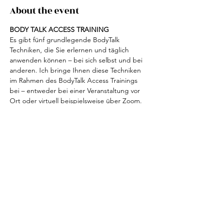
About the event
BODY TALK ACCESS TRAINING
Es gibt fünf grundlegende BodyTalk 
Techniken, die Sie erlernen und täglich 
anwenden können – bei sich selbst und bei 
anderen. Ich bringe Ihnen diese Techniken 
im Rahmen des BodyTalk Access Trainings 
bei – entweder bei einer Veranstaltung vor 
Ort oder virtuell beispielsweise über Zoom. 
Im Anschluss an das Seminar erhalten Sie 
ein Zertifikat sowie ein Studienbuch, in 
dem alle Techniken anschaulich erklärt 
werden.
Anmeldung:
per Mail
: 
lemmi1305@me.com
per Telefon
: 
+35 2691627440
Online: 
https://www.bodytalksystem.com/seminars/
details.cfm?id=40537